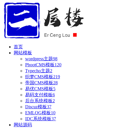
首页
网站模板
wordpress主题
98
PbootCMS模板
120
Typecho主题
2
织梦CMS模板
219
帝国CMS模板
28
易优CMS模板
5
易码支付模板
6
后台系统模板
2
Discuz模板
37
EMLOG模板
10
IDC系统模板
37
网站源码