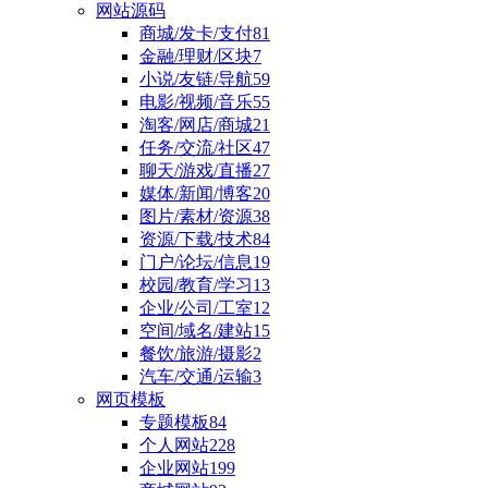
网站源码
商城/发卡/支付
81
金融/理财/区块
7
小说/友链/导航
59
电影/视频/音乐
55
淘客/网店/商城
21
任务/交流/社区
47
聊天/游戏/直播
27
媒体/新闻/博客
20
图片/素材/资源
38
资源/下载/技术
84
门户/论坛/信息
19
校园/教育/学习
13
企业/公司/工室
12
空间/域名/建站
15
餐饮/旅游/摄影
2
汽车/交通/运输
3
网页模板
专题模板
84
个人网站
228
企业网站
199