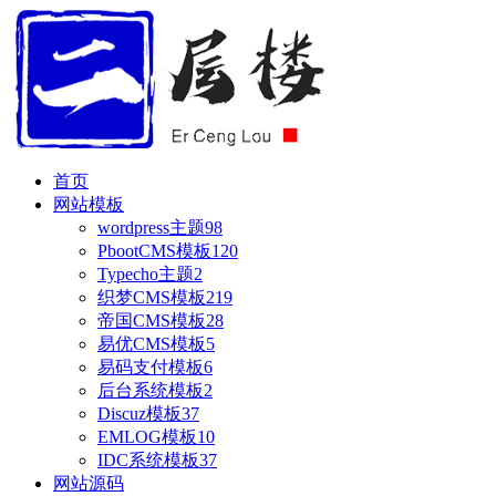
首页
网站模板
wordpress主题
98
PbootCMS模板
120
Typecho主题
2
织梦CMS模板
219
帝国CMS模板
28
易优CMS模板
5
易码支付模板
6
后台系统模板
2
Discuz模板
37
EMLOG模板
10
IDC系统模板
37
网站源码