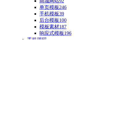
商城网站
92
单页模板
246
手机模板
39
后台模板
100
模板素材
187
响应式模板
196
手机源码
手机H5模板
76
小程序源码
18
云开发源码
89
APP源码
23
游戏源码
棋盘源码
3
端游源码
1
手游源码
30
页游源码
4
网游单机
1
HTML5游戏
5
自制主题
亲测源码
整合源码
投稿源码