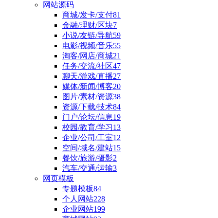
网站源码
商城/发卡/支付
81
金融/理财/区块
7
小说/友链/导航
59
电影/视频/音乐
55
淘客/网店/商城
21
任务/交流/社区
47
聊天/游戏/直播
27
媒体/新闻/博客
20
图片/素材/资源
38
资源/下载/技术
84
门户/论坛/信息
19
校园/教育/学习
13
企业/公司/工室
12
空间/域名/建站
15
餐饮/旅游/摄影
2
汽车/交通/运输
3
网页模板
专题模板
84
个人网站
228
企业网站
199