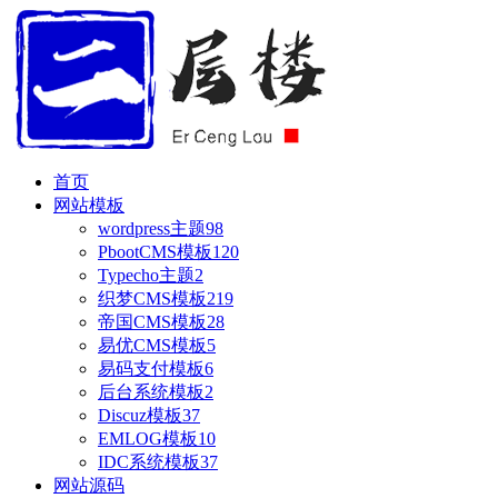
首页
网站模板
wordpress主题
98
PbootCMS模板
120
Typecho主题
2
织梦CMS模板
219
帝国CMS模板
28
易优CMS模板
5
易码支付模板
6
后台系统模板
2
Discuz模板
37
EMLOG模板
10
IDC系统模板
37
网站源码