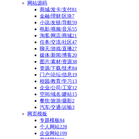
网站源码
商城/发卡/支付
81
金融/理财/区块
7
小说/友链/导航
59
电影/视频/音乐
55
淘客/网店/商城
21
任务/交流/社区
47
聊天/游戏/直播
27
媒体/新闻/博客
20
图片/素材/资源
38
资源/下载/技术
84
门户/论坛/信息
19
校园/教育/学习
13
企业/公司/工室
12
空间/域名/建站
15
餐饮/旅游/摄影
2
汽车/交通/运输
3
网页模板
专题模板
84
个人网站
228
企业网站
199