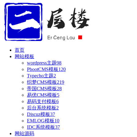
首页
网站模板
wordpress主题
98
PbootCMS模板
120
Typecho主题
2
织梦CMS模板
219
帝国CMS模板
28
易优CMS模板
5
易码支付模板
6
后台系统模板
2
Discuz模板
37
EMLOG模板
10
IDC系统模板
37
网站源码