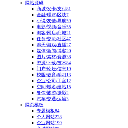
网站源码
商城/发卡/支付
81
金融/理财/区块
7
小说/友链/导航
59
电影/视频/音乐
55
淘客/网店/商城
21
任务/交流/社区
47
聊天/游戏/直播
27
媒体/新闻/博客
20
图片/素材/资源
38
资源/下载/技术
84
门户/论坛/信息
19
校园/教育/学习
13
企业/公司/工室
12
空间/域名/建站
15
餐饮/旅游/摄影
2
汽车/交通/运输
3
网页模板
专题模板
84
个人网站
228
企业网站
199