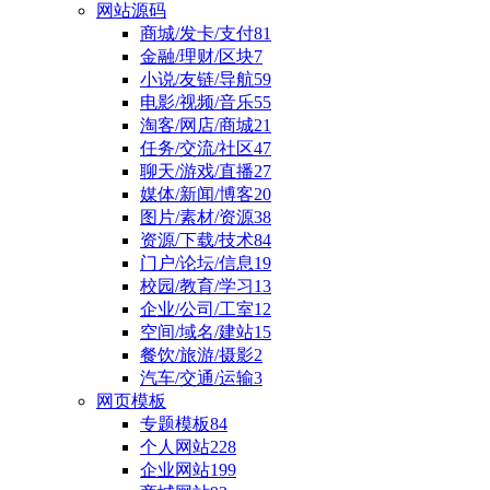
网站源码
商城/发卡/支付
81
金融/理财/区块
7
小说/友链/导航
59
电影/视频/音乐
55
淘客/网店/商城
21
任务/交流/社区
47
聊天/游戏/直播
27
媒体/新闻/博客
20
图片/素材/资源
38
资源/下载/技术
84
门户/论坛/信息
19
校园/教育/学习
13
企业/公司/工室
12
空间/域名/建站
15
餐饮/旅游/摄影
2
汽车/交通/运输
3
网页模板
专题模板
84
个人网站
228
企业网站
199