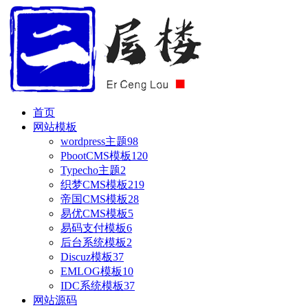
首页
网站模板
wordpress主题
98
PbootCMS模板
120
Typecho主题
2
织梦CMS模板
219
帝国CMS模板
28
易优CMS模板
5
易码支付模板
6
后台系统模板
2
Discuz模板
37
EMLOG模板
10
IDC系统模板
37
网站源码