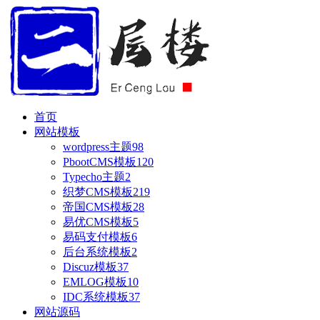
首页
网站模板
wordpress主题
98
PbootCMS模板
120
Typecho主题
2
织梦CMS模板
219
帝国CMS模板
28
易优CMS模板
5
易码支付模板
6
后台系统模板
2
Discuz模板
37
EMLOG模板
10
IDC系统模板
37
网站源码