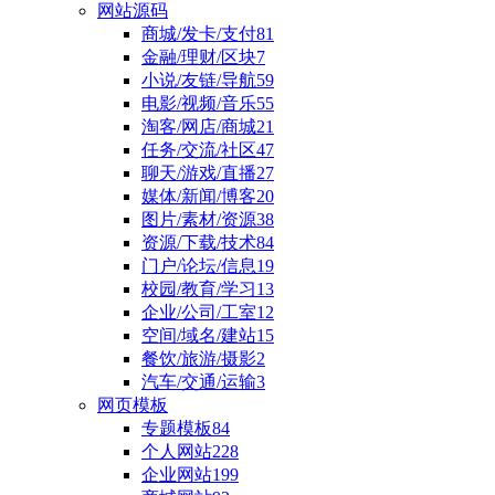
网站源码
商城/发卡/支付
81
金融/理财/区块
7
小说/友链/导航
59
电影/视频/音乐
55
淘客/网店/商城
21
任务/交流/社区
47
聊天/游戏/直播
27
媒体/新闻/博客
20
图片/素材/资源
38
资源/下载/技术
84
门户/论坛/信息
19
校园/教育/学习
13
企业/公司/工室
12
空间/域名/建站
15
餐饮/旅游/摄影
2
汽车/交通/运输
3
网页模板
专题模板
84
个人网站
228
企业网站
199