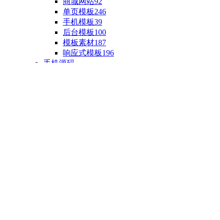
商城网站
92
单页模板
246
手机模板
39
后台模板
100
模板素材
187
响应式模板
196
手机源码
手机H5模板
76
小程序源码
18
云开发源码
89
APP源码
23
游戏源码
棋盘源码
3
端游源码
1
手游源码
30
页游源码
4
网游单机
1
HTML5游戏
5
自制主题
亲测源码
整合源码
投稿源码