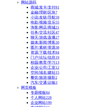
网站源码
商城/发卡/支付
81
金融/理财/区块
7
小说/友链/导航
59
电影/视频/音乐
55
淘客/网店/商城
21
任务/交流/社区
47
聊天/游戏/直播
27
媒体/新闻/博客
20
图片/素材/资源
38
资源/下载/技术
84
门户/论坛/信息
19
校园/教育/学习
13
企业/公司/工室
12
空间/域名/建站
15
餐饮/旅游/摄影
2
汽车/交通/运输
3
网页模板
专题模板
84
个人网站
228
企业网站
199