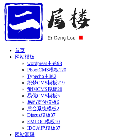
首页
网站模板
wordpress主题
98
PbootCMS模板
120
Typecho主题
2
织梦CMS模板
219
帝国CMS模板
28
易优CMS模板
5
易码支付模板
6
后台系统模板
2
Discuz模板
37
EMLOG模板
10
IDC系统模板
37
网站源码