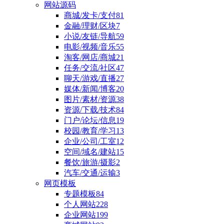
网站源码
商城/发卡/支付
81
金融/理财/区块
7
小说/友链/导航
59
电影/视频/音乐
55
淘客/网店/商城
21
任务/交流/社区
47
聊天/游戏/直播
27
媒体/新闻/博客
20
图片/素材/资源
38
资源/下载/技术
84
门户/论坛/信息
19
校园/教育/学习
13
企业/公司/工室
12
空间/域名/建站
15
餐饮/旅游/摄影
2
汽车/交通/运输
3
网页模板
专题模板
84
个人网站
228
企业网站
199