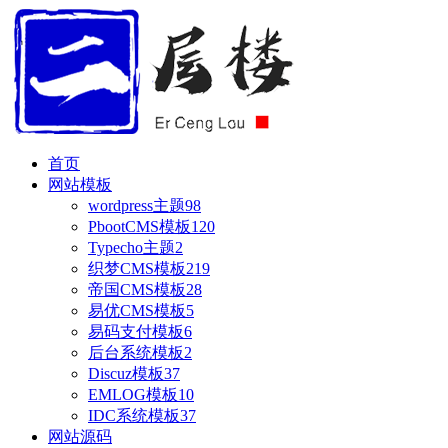
首页
网站模板
wordpress主题
98
PbootCMS模板
120
Typecho主题
2
织梦CMS模板
219
帝国CMS模板
28
易优CMS模板
5
易码支付模板
6
后台系统模板
2
Discuz模板
37
EMLOG模板
10
IDC系统模板
37
网站源码