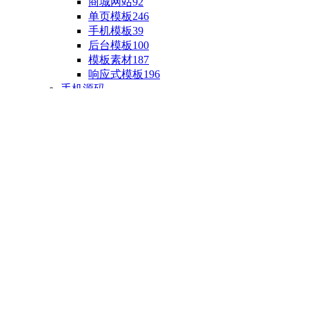
商城网站
92
单页模板
246
手机模板
39
后台模板
100
模板素材
187
响应式模板
196
手机源码
手机H5模板
76
小程序源码
18
云开发源码
89
APP源码
23
游戏源码
棋盘源码
3
端游源码
1
手游源码
30
页游源码
4
网游单机
1
HTML5游戏
5
自制主题
亲测源码
整合源码
投稿源码