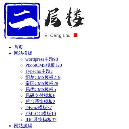
首页
网站模板
wordpress主题
98
PbootCMS模板
120
Typecho主题
2
织梦CMS模板
219
帝国CMS模板
28
易优CMS模板
5
易码支付模板
6
后台系统模板
2
Discuz模板
37
EMLOG模板
10
IDC系统模板
37
网站源码