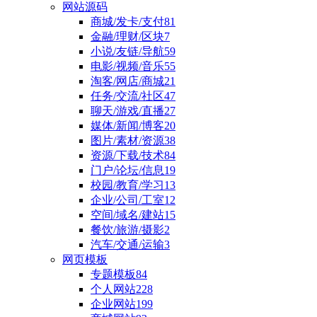
网站源码
商城/发卡/支付
81
金融/理财/区块
7
小说/友链/导航
59
电影/视频/音乐
55
淘客/网店/商城
21
任务/交流/社区
47
聊天/游戏/直播
27
媒体/新闻/博客
20
图片/素材/资源
38
资源/下载/技术
84
门户/论坛/信息
19
校园/教育/学习
13
企业/公司/工室
12
空间/域名/建站
15
餐饮/旅游/摄影
2
汽车/交通/运输
3
网页模板
专题模板
84
个人网站
228
企业网站
199