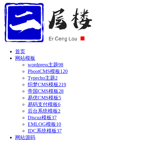
首页
网站模板
wordpress主题
98
PbootCMS模板
120
Typecho主题
2
织梦CMS模板
219
帝国CMS模板
28
易优CMS模板
5
易码支付模板
6
后台系统模板
2
Discuz模板
37
EMLOG模板
10
IDC系统模板
37
网站源码