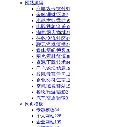
网站源码
商城/发卡/支付
81
金融/理财/区块
7
小说/友链/导航
59
电影/视频/音乐
55
淘客/网店/商城
21
任务/交流/社区
47
聊天/游戏/直播
27
媒体/新闻/博客
20
图片/素材/资源
38
资源/下载/技术
84
门户/论坛/信息
19
校园/教育/学习
13
企业/公司/工室
12
空间/域名/建站
15
餐饮/旅游/摄影
2
汽车/交通/运输
3
网页模板
专题模板
84
个人网站
228
企业网站
199