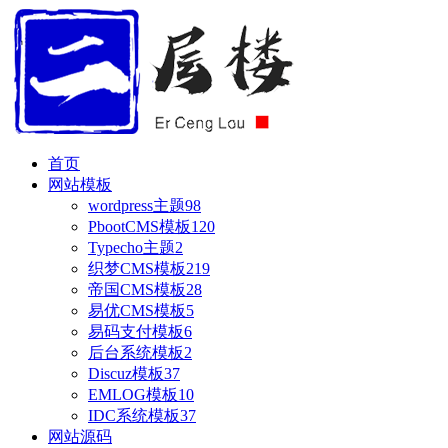
首页
网站模板
wordpress主题
98
PbootCMS模板
120
Typecho主题
2
织梦CMS模板
219
帝国CMS模板
28
易优CMS模板
5
易码支付模板
6
后台系统模板
2
Discuz模板
37
EMLOG模板
10
IDC系统模板
37
网站源码