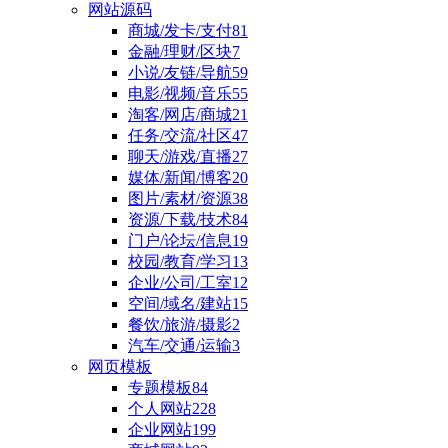
网站源码
商城/发卡/支付
81
金融/理财/区块
7
小说/友链/导航
59
电影/视频/音乐
55
淘客/网店/商城
21
任务/交流/社区
47
聊天/游戏/直播
27
媒体/新闻/博客
20
图片/素材/资源
38
资源/下载/技术
84
门户/论坛/信息
19
校园/教育/学习
13
企业/公司/工室
12
空间/域名/建站
15
餐饮/旅游/摄影
2
汽车/交通/运输
3
网页模板
专题模板
84
个人网站
228
企业网站
199