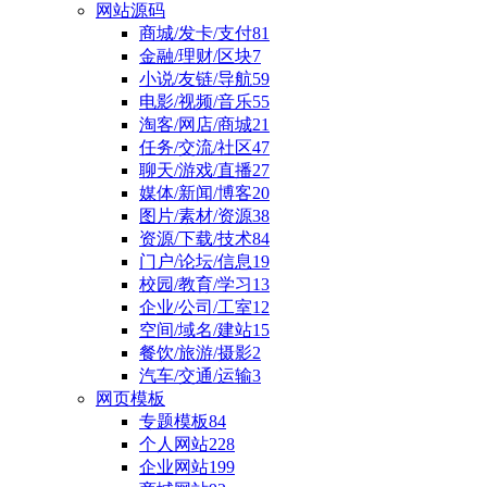
网站源码
商城/发卡/支付
81
金融/理财/区块
7
小说/友链/导航
59
电影/视频/音乐
55
淘客/网店/商城
21
任务/交流/社区
47
聊天/游戏/直播
27
媒体/新闻/博客
20
图片/素材/资源
38
资源/下载/技术
84
门户/论坛/信息
19
校园/教育/学习
13
企业/公司/工室
12
空间/域名/建站
15
餐饮/旅游/摄影
2
汽车/交通/运输
3
网页模板
专题模板
84
个人网站
228
企业网站
199