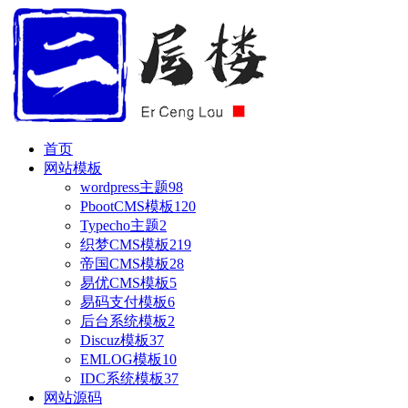
首页
网站模板
wordpress主题
98
PbootCMS模板
120
Typecho主题
2
织梦CMS模板
219
帝国CMS模板
28
易优CMS模板
5
易码支付模板
6
后台系统模板
2
Discuz模板
37
EMLOG模板
10
IDC系统模板
37
网站源码