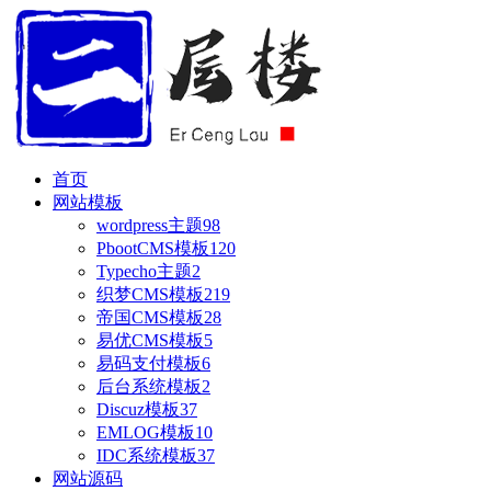
首页
网站模板
wordpress主题
98
PbootCMS模板
120
Typecho主题
2
织梦CMS模板
219
帝国CMS模板
28
易优CMS模板
5
易码支付模板
6
后台系统模板
2
Discuz模板
37
EMLOG模板
10
IDC系统模板
37
网站源码