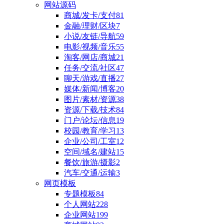
网站源码
商城/发卡/支付
81
金融/理财/区块
7
小说/友链/导航
59
电影/视频/音乐
55
淘客/网店/商城
21
任务/交流/社区
47
聊天/游戏/直播
27
媒体/新闻/博客
20
图片/素材/资源
38
资源/下载/技术
84
门户/论坛/信息
19
校园/教育/学习
13
企业/公司/工室
12
空间/域名/建站
15
餐饮/旅游/摄影
2
汽车/交通/运输
3
网页模板
专题模板
84
个人网站
228
企业网站
199