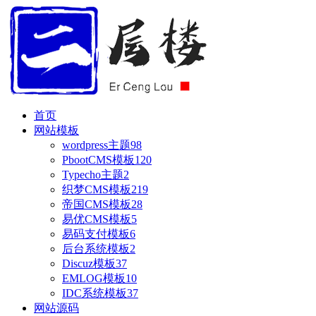
首页
网站模板
wordpress主题
98
PbootCMS模板
120
Typecho主题
2
织梦CMS模板
219
帝国CMS模板
28
易优CMS模板
5
易码支付模板
6
后台系统模板
2
Discuz模板
37
EMLOG模板
10
IDC系统模板
37
网站源码