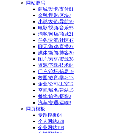
网站源码
商城/发卡/支付
81
金融/理财/区块
7
小说/友链/导航
59
电影/视频/音乐
55
淘客/网店/商城
21
任务/交流/社区
47
聊天/游戏/直播
27
媒体/新闻/博客
20
图片/素材/资源
38
资源/下载/技术
84
门户/论坛/信息
19
校园/教育/学习
13
企业/公司/工室
12
空间/域名/建站
15
餐饮/旅游/摄影
2
汽车/交通/运输
3
网页模板
专题模板
84
个人网站
228
企业网站
199