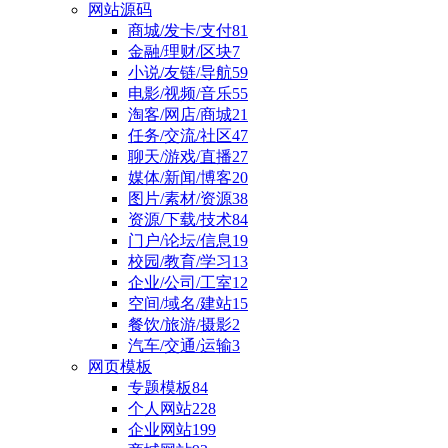
网站源码
商城/发卡/支付
81
金融/理财/区块
7
小说/友链/导航
59
电影/视频/音乐
55
淘客/网店/商城
21
任务/交流/社区
47
聊天/游戏/直播
27
媒体/新闻/博客
20
图片/素材/资源
38
资源/下载/技术
84
门户/论坛/信息
19
校园/教育/学习
13
企业/公司/工室
12
空间/域名/建站
15
餐饮/旅游/摄影
2
汽车/交通/运输
3
网页模板
专题模板
84
个人网站
228
企业网站
199