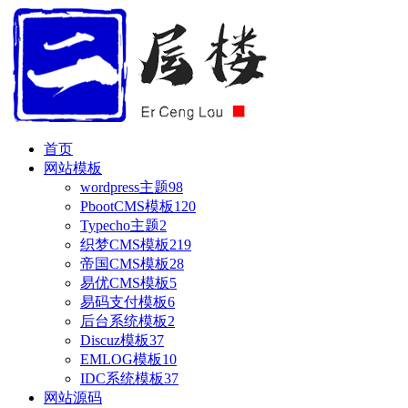
首页
网站模板
wordpress主题
98
PbootCMS模板
120
Typecho主题
2
织梦CMS模板
219
帝国CMS模板
28
易优CMS模板
5
易码支付模板
6
后台系统模板
2
Discuz模板
37
EMLOG模板
10
IDC系统模板
37
网站源码