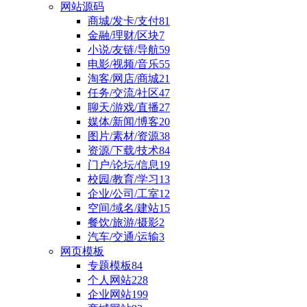
网站源码
商城/发卡/支付
81
金融/理财/区块
7
小说/友链/导航
59
电影/视频/音乐
55
淘客/网店/商城
21
任务/交流/社区
47
聊天/游戏/直播
27
媒体/新闻/博客
20
图片/素材/资源
38
资源/下载/技术
84
门户/论坛/信息
19
校园/教育/学习
13
企业/公司/工室
12
空间/域名/建站
15
餐饮/旅游/摄影
2
汽车/交通/运输
3
网页模板
专题模板
84
个人网站
228
企业网站
199