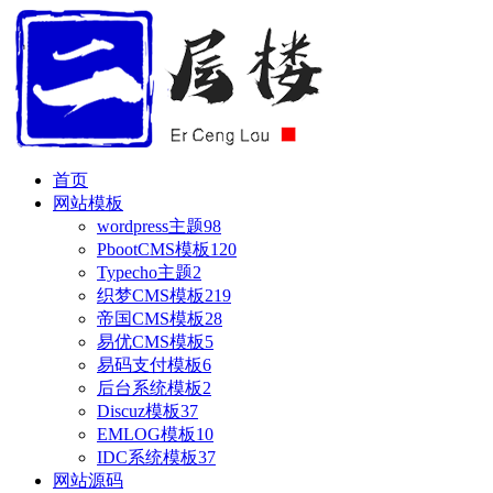
首页
网站模板
wordpress主题
98
PbootCMS模板
120
Typecho主题
2
织梦CMS模板
219
帝国CMS模板
28
易优CMS模板
5
易码支付模板
6
后台系统模板
2
Discuz模板
37
EMLOG模板
10
IDC系统模板
37
网站源码