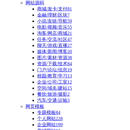
网站源码
商城/发卡/支付
81
金融/理财/区块
7
小说/友链/导航
59
电影/视频/音乐
55
淘客/网店/商城
21
任务/交流/社区
47
聊天/游戏/直播
27
媒体/新闻/博客
20
图片/素材/资源
38
资源/下载/技术
84
门户/论坛/信息
19
校园/教育/学习
13
企业/公司/工室
12
空间/域名/建站
15
餐饮/旅游/摄影
2
汽车/交通/运输
3
网页模板
专题模板
84
个人网站
228
企业网站
199