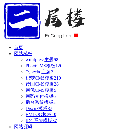
首页
网站模板
wordpress主题
98
PbootCMS模板
120
Typecho主题
2
织梦CMS模板
219
帝国CMS模板
28
易优CMS模板
5
易码支付模板
6
后台系统模板
2
Discuz模板
37
EMLOG模板
10
IDC系统模板
37
网站源码