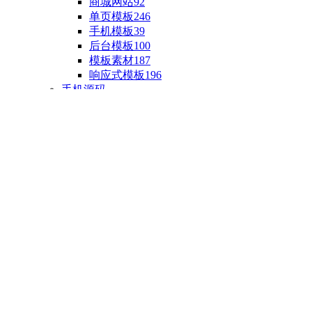
商城网站
92
单页模板
246
手机模板
39
后台模板
100
模板素材
187
响应式模板
196
手机源码
手机H5模板
76
小程序源码
18
云开发源码
89
APP源码
23
游戏源码
棋盘源码
3
端游源码
1
手游源码
30
页游源码
4
网游单机
1
HTML5游戏
5
自制主题
亲测源码
整合源码
投稿源码