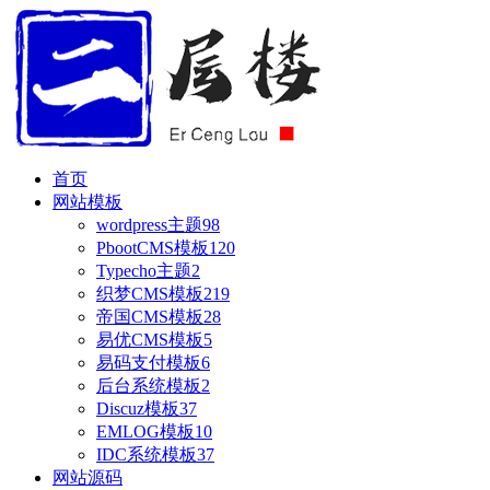
首页
网站模板
wordpress主题
98
PbootCMS模板
120
Typecho主题
2
织梦CMS模板
219
帝国CMS模板
28
易优CMS模板
5
易码支付模板
6
后台系统模板
2
Discuz模板
37
EMLOG模板
10
IDC系统模板
37
网站源码