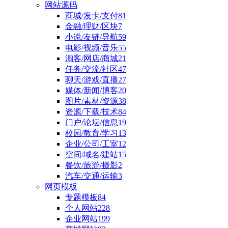
网站源码
商城/发卡/支付
81
金融/理财/区块
7
小说/友链/导航
59
电影/视频/音乐
55
淘客/网店/商城
21
任务/交流/社区
47
聊天/游戏/直播
27
媒体/新闻/博客
20
图片/素材/资源
38
资源/下载/技术
84
门户/论坛/信息
19
校园/教育/学习
13
企业/公司/工室
12
空间/域名/建站
15
餐饮/旅游/摄影
2
汽车/交通/运输
3
网页模板
专题模板
84
个人网站
228
企业网站
199