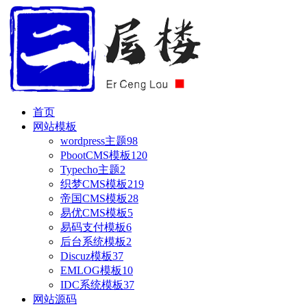
首页
网站模板
wordpress主题
98
PbootCMS模板
120
Typecho主题
2
织梦CMS模板
219
帝国CMS模板
28
易优CMS模板
5
易码支付模板
6
后台系统模板
2
Discuz模板
37
EMLOG模板
10
IDC系统模板
37
网站源码