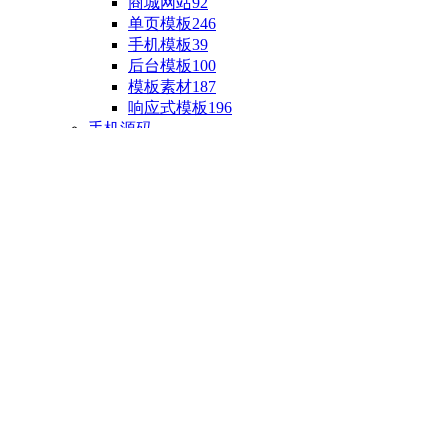
商城网站
92
单页模板
246
手机模板
39
后台模板
100
模板素材
187
响应式模板
196
手机源码
手机H5模板
76
小程序源码
18
云开发源码
89
APP源码
23
游戏源码
棋盘源码
3
端游源码
1
手游源码
30
页游源码
4
网游单机
1
HTML5游戏
5
自制主题
亲测源码
整合源码
投稿源码