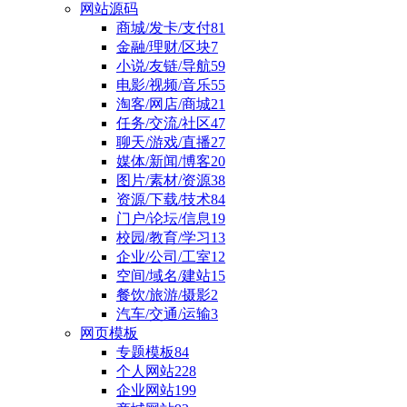
网站源码
商城/发卡/支付
81
金融/理财/区块
7
小说/友链/导航
59
电影/视频/音乐
55
淘客/网店/商城
21
任务/交流/社区
47
聊天/游戏/直播
27
媒体/新闻/博客
20
图片/素材/资源
38
资源/下载/技术
84
门户/论坛/信息
19
校园/教育/学习
13
企业/公司/工室
12
空间/域名/建站
15
餐饮/旅游/摄影
2
汽车/交通/运输
3
网页模板
专题模板
84
个人网站
228
企业网站
199