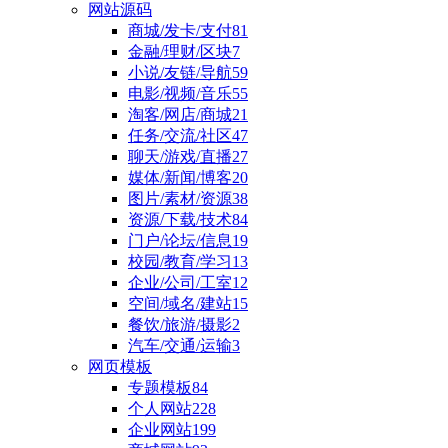
网站源码
商城/发卡/支付
81
金融/理财/区块
7
小说/友链/导航
59
电影/视频/音乐
55
淘客/网店/商城
21
任务/交流/社区
47
聊天/游戏/直播
27
媒体/新闻/博客
20
图片/素材/资源
38
资源/下载/技术
84
门户/论坛/信息
19
校园/教育/学习
13
企业/公司/工室
12
空间/域名/建站
15
餐饮/旅游/摄影
2
汽车/交通/运输
3
网页模板
专题模板
84
个人网站
228
企业网站
199