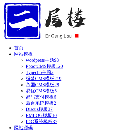
首页
网站模板
wordpress主题
98
PbootCMS模板
120
Typecho主题
2
织梦CMS模板
219
帝国CMS模板
28
易优CMS模板
5
易码支付模板
6
后台系统模板
2
Discuz模板
37
EMLOG模板
10
IDC系统模板
37
网站源码