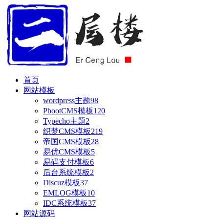
首页
网站模板
wordpress主题
98
PbootCMS模板
120
Typecho主题
2
织梦CMS模板
219
帝国CMS模板
28
易优CMS模板
5
易码支付模板
6
后台系统模板
2
Discuz模板
37
EMLOG模板
10
IDC系统模板
37
网站源码