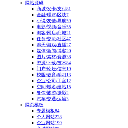
网站源码
商城/发卡/支付
81
金融/理财/区块
7
小说/友链/导航
59
电影/视频/音乐
55
淘客/网店/商城
21
任务/交流/社区
47
聊天/游戏/直播
27
媒体/新闻/博客
20
图片/素材/资源
38
资源/下载/技术
84
门户/论坛/信息
19
校园/教育/学习
13
企业/公司/工室
12
空间/域名/建站
15
餐饮/旅游/摄影
2
汽车/交通/运输
3
网页模板
专题模板
84
个人网站
228
企业网站
199