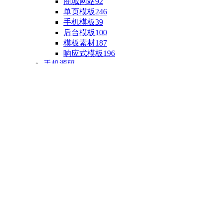
商城网站
92
单页模板
246
手机模板
39
后台模板
100
模板素材
187
响应式模板
196
手机源码
手机H5模板
76
小程序源码
18
云开发源码
89
APP源码
23
游戏源码
棋盘源码
3
端游源码
1
手游源码
30
页游源码
4
网游单机
1
HTML5游戏
5
自制主题
亲测源码
整合源码
投稿源码