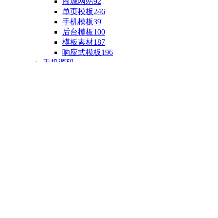
商城网站
92
单页模板
246
手机模板
39
后台模板
100
模板素材
187
响应式模板
196
手机源码
手机H5模板
76
小程序源码
18
云开发源码
89
APP源码
23
游戏源码
棋盘源码
3
端游源码
1
手游源码
30
页游源码
4
网游单机
1
HTML5游戏
5
自制主题
亲测源码
整合源码
投稿源码