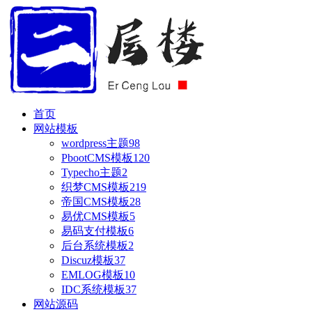
首页
网站模板
wordpress主题
98
PbootCMS模板
120
Typecho主题
2
织梦CMS模板
219
帝国CMS模板
28
易优CMS模板
5
易码支付模板
6
后台系统模板
2
Discuz模板
37
EMLOG模板
10
IDC系统模板
37
网站源码