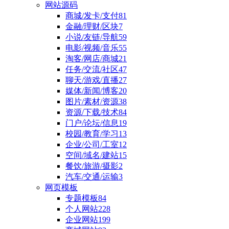
网站源码
商城/发卡/支付
81
金融/理财/区块
7
小说/友链/导航
59
电影/视频/音乐
55
淘客/网店/商城
21
任务/交流/社区
47
聊天/游戏/直播
27
媒体/新闻/博客
20
图片/素材/资源
38
资源/下载/技术
84
门户/论坛/信息
19
校园/教育/学习
13
企业/公司/工室
12
空间/域名/建站
15
餐饮/旅游/摄影
2
汽车/交通/运输
3
网页模板
专题模板
84
个人网站
228
企业网站
199