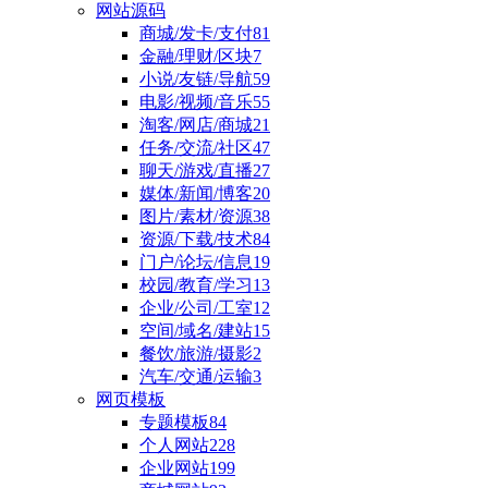
网站源码
商城/发卡/支付
81
金融/理财/区块
7
小说/友链/导航
59
电影/视频/音乐
55
淘客/网店/商城
21
任务/交流/社区
47
聊天/游戏/直播
27
媒体/新闻/博客
20
图片/素材/资源
38
资源/下载/技术
84
门户/论坛/信息
19
校园/教育/学习
13
企业/公司/工室
12
空间/域名/建站
15
餐饮/旅游/摄影
2
汽车/交通/运输
3
网页模板
专题模板
84
个人网站
228
企业网站
199