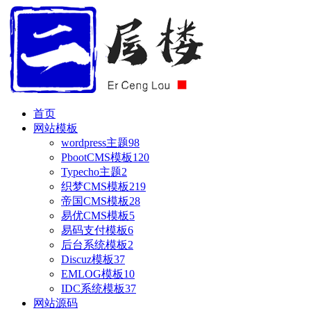
首页
网站模板
wordpress主题
98
PbootCMS模板
120
Typecho主题
2
织梦CMS模板
219
帝国CMS模板
28
易优CMS模板
5
易码支付模板
6
后台系统模板
2
Discuz模板
37
EMLOG模板
10
IDC系统模板
37
网站源码