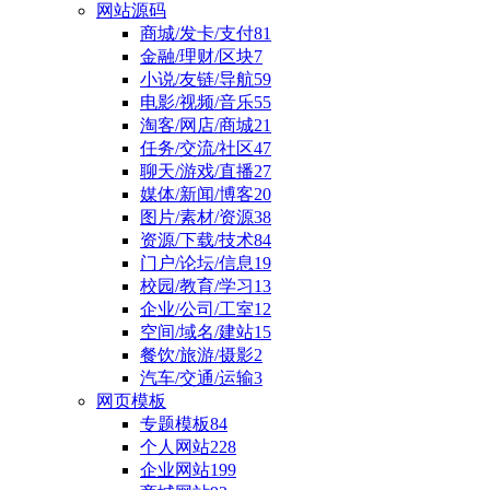
网站源码
商城/发卡/支付
81
金融/理财/区块
7
小说/友链/导航
59
电影/视频/音乐
55
淘客/网店/商城
21
任务/交流/社区
47
聊天/游戏/直播
27
媒体/新闻/博客
20
图片/素材/资源
38
资源/下载/技术
84
门户/论坛/信息
19
校园/教育/学习
13
企业/公司/工室
12
空间/域名/建站
15
餐饮/旅游/摄影
2
汽车/交通/运输
3
网页模板
专题模板
84
个人网站
228
企业网站
199