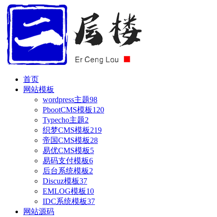
首页
网站模板
wordpress主题
98
PbootCMS模板
120
Typecho主题
2
织梦CMS模板
219
帝国CMS模板
28
易优CMS模板
5
易码支付模板
6
后台系统模板
2
Discuz模板
37
EMLOG模板
10
IDC系统模板
37
网站源码