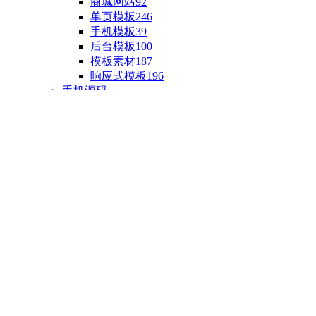
商城网站
92
单页模板
246
手机模板
39
后台模板
100
模板素材
187
响应式模板
196
手机源码
手机H5模板
76
小程序源码
18
云开发源码
89
APP源码
23
游戏源码
棋盘源码
3
端游源码
1
手游源码
30
页游源码
4
网游单机
1
HTML5游戏
5
自制主题
亲测源码
整合源码
投稿源码