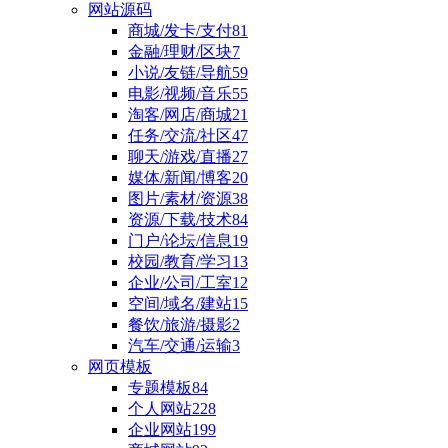
网站源码
商城/发卡/支付
81
金融/理财/区块
7
小说/友链/导航
59
电影/视频/音乐
55
淘客/网店/商城
21
任务/交流/社区
47
聊天/游戏/直播
27
媒体/新闻/博客
20
图片/素材/资源
38
资源/下载/技术
84
门户/论坛/信息
19
校园/教育/学习
13
企业/公司/工室
12
空间/域名/建站
15
餐饮/旅游/摄影
2
汽车/交通/运输
3
网页模板
专题模板
84
个人网站
228
企业网站
199