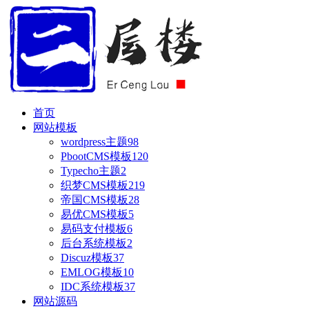
首页
网站模板
wordpress主题
98
PbootCMS模板
120
Typecho主题
2
织梦CMS模板
219
帝国CMS模板
28
易优CMS模板
5
易码支付模板
6
后台系统模板
2
Discuz模板
37
EMLOG模板
10
IDC系统模板
37
网站源码