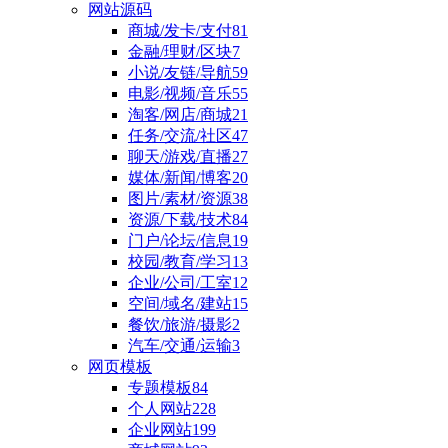
网站源码
商城/发卡/支付
81
金融/理财/区块
7
小说/友链/导航
59
电影/视频/音乐
55
淘客/网店/商城
21
任务/交流/社区
47
聊天/游戏/直播
27
媒体/新闻/博客
20
图片/素材/资源
38
资源/下载/技术
84
门户/论坛/信息
19
校园/教育/学习
13
企业/公司/工室
12
空间/域名/建站
15
餐饮/旅游/摄影
2
汽车/交通/运输
3
网页模板
专题模板
84
个人网站
228
企业网站
199