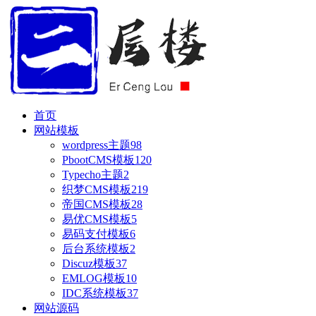
首页
网站模板
wordpress主题
98
PbootCMS模板
120
Typecho主题
2
织梦CMS模板
219
帝国CMS模板
28
易优CMS模板
5
易码支付模板
6
后台系统模板
2
Discuz模板
37
EMLOG模板
10
IDC系统模板
37
网站源码