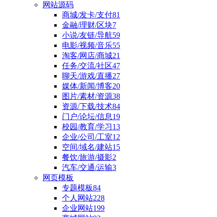
网站源码
商城/发卡/支付
81
金融/理财/区块
7
小说/友链/导航
59
电影/视频/音乐
55
淘客/网店/商城
21
任务/交流/社区
47
聊天/游戏/直播
27
媒体/新闻/博客
20
图片/素材/资源
38
资源/下载/技术
84
门户/论坛/信息
19
校园/教育/学习
13
企业/公司/工室
12
空间/域名/建站
15
餐饮/旅游/摄影
2
汽车/交通/运输
3
网页模板
专题模板
84
个人网站
228
企业网站
199