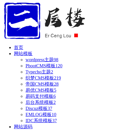
首页
网站模板
wordpress主题
98
PbootCMS模板
120
Typecho主题
2
织梦CMS模板
219
帝国CMS模板
28
易优CMS模板
5
易码支付模板
6
后台系统模板
2
Discuz模板
37
EMLOG模板
10
IDC系统模板
37
网站源码