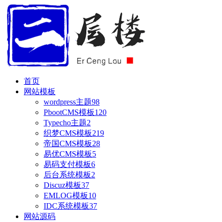
首页
网站模板
wordpress主题
98
PbootCMS模板
120
Typecho主题
2
织梦CMS模板
219
帝国CMS模板
28
易优CMS模板
5
易码支付模板
6
后台系统模板
2
Discuz模板
37
EMLOG模板
10
IDC系统模板
37
网站源码