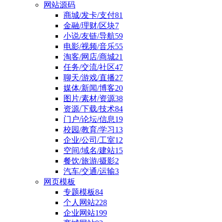
网站源码
商城/发卡/支付
81
金融/理财/区块
7
小说/友链/导航
59
电影/视频/音乐
55
淘客/网店/商城
21
任务/交流/社区
47
聊天/游戏/直播
27
媒体/新闻/博客
20
图片/素材/资源
38
资源/下载/技术
84
门户/论坛/信息
19
校园/教育/学习
13
企业/公司/工室
12
空间/域名/建站
15
餐饮/旅游/摄影
2
汽车/交通/运输
3
网页模板
专题模板
84
个人网站
228
企业网站
199