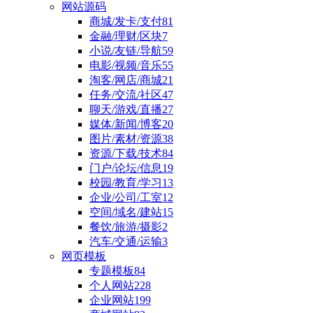
网站源码
商城/发卡/支付
81
金融/理财/区块
7
小说/友链/导航
59
电影/视频/音乐
55
淘客/网店/商城
21
任务/交流/社区
47
聊天/游戏/直播
27
媒体/新闻/博客
20
图片/素材/资源
38
资源/下载/技术
84
门户/论坛/信息
19
校园/教育/学习
13
企业/公司/工室
12
空间/域名/建站
15
餐饮/旅游/摄影
2
汽车/交通/运输
3
网页模板
专题模板
84
个人网站
228
企业网站
199