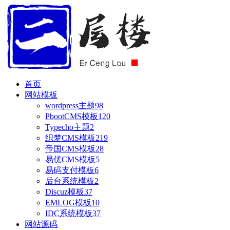
首页
网站模板
wordpress主题
98
PbootCMS模板
120
Typecho主题
2
织梦CMS模板
219
帝国CMS模板
28
易优CMS模板
5
易码支付模板
6
后台系统模板
2
Discuz模板
37
EMLOG模板
10
IDC系统模板
37
网站源码