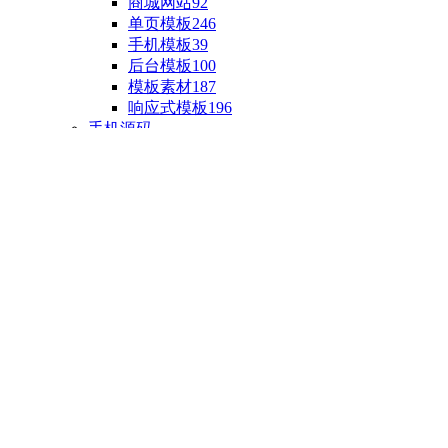
商城网站
92
单页模板
246
手机模板
39
后台模板
100
模板素材
187
响应式模板
196
手机源码
手机H5模板
76
小程序源码
18
云开发源码
89
APP源码
23
游戏源码
棋盘源码
3
端游源码
1
手游源码
30
页游源码
4
网游单机
1
HTML5游戏
5
自制主题
亲测源码
整合源码
投稿源码