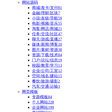
网站源码
商城/发卡/支付
81
金融/理财/区块
7
小说/友链/导航
59
电影/视频/音乐
55
淘客/网店/商城
21
任务/交流/社区
47
聊天/游戏/直播
27
媒体/新闻/博客
20
图片/素材/资源
38
资源/下载/技术
84
门户/论坛/信息
19
校园/教育/学习
13
企业/公司/工室
12
空间/域名/建站
15
餐饮/旅游/摄影
2
汽车/交通/运输
3
网页模板
专题模板
84
个人网站
228
企业网站
199