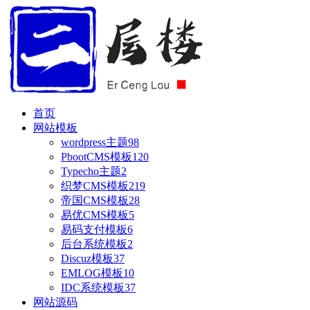
首页
网站模板
wordpress主题
98
PbootCMS模板
120
Typecho主题
2
织梦CMS模板
219
帝国CMS模板
28
易优CMS模板
5
易码支付模板
6
后台系统模板
2
Discuz模板
37
EMLOG模板
10
IDC系统模板
37
网站源码