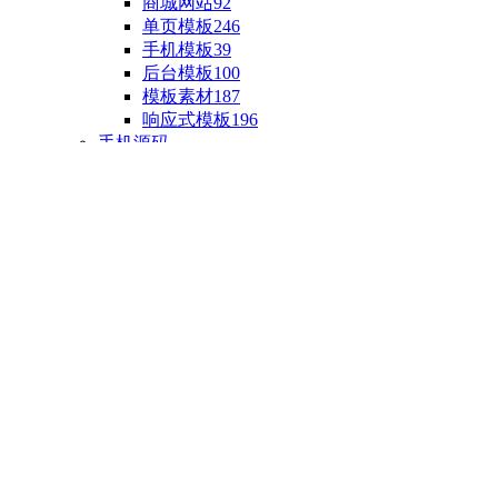
商城网站
92
单页模板
246
手机模板
39
后台模板
100
模板素材
187
响应式模板
196
手机源码
手机H5模板
76
小程序源码
18
云开发源码
89
APP源码
23
游戏源码
棋盘源码
3
端游源码
1
手游源码
30
页游源码
4
网游单机
1
HTML5游戏
5
自制主题
亲测源码
整合源码
投稿源码