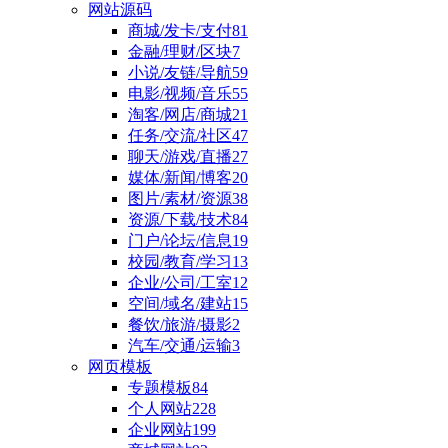
网站源码
商城/发卡/支付
81
金融/理财/区块
7
小说/友链/导航
59
电影/视频/音乐
55
淘客/网店/商城
21
任务/交流/社区
47
聊天/游戏/直播
27
媒体/新闻/博客
20
图片/素材/资源
38
资源/下载/技术
84
门户/论坛/信息
19
校园/教育/学习
13
企业/公司/工室
12
空间/域名/建站
15
餐饮/旅游/摄影
2
汽车/交通/运输
3
网页模板
专题模板
84
个人网站
228
企业网站
199