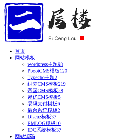
首页
网站模板
wordpress主题
98
PbootCMS模板
120
Typecho主题
2
织梦CMS模板
219
帝国CMS模板
28
易优CMS模板
5
易码支付模板
6
后台系统模板
2
Discuz模板
37
EMLOG模板
10
IDC系统模板
37
网站源码