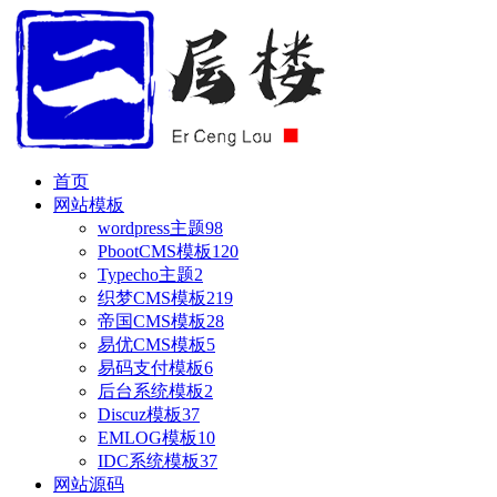
首页
网站模板
wordpress主题
98
PbootCMS模板
120
Typecho主题
2
织梦CMS模板
219
帝国CMS模板
28
易优CMS模板
5
易码支付模板
6
后台系统模板
2
Discuz模板
37
EMLOG模板
10
IDC系统模板
37
网站源码