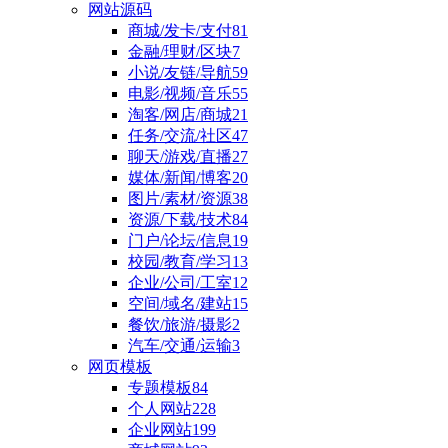
网站源码
商城/发卡/支付
81
金融/理财/区块
7
小说/友链/导航
59
电影/视频/音乐
55
淘客/网店/商城
21
任务/交流/社区
47
聊天/游戏/直播
27
媒体/新闻/博客
20
图片/素材/资源
38
资源/下载/技术
84
门户/论坛/信息
19
校园/教育/学习
13
企业/公司/工室
12
空间/域名/建站
15
餐饮/旅游/摄影
2
汽车/交通/运输
3
网页模板
专题模板
84
个人网站
228
企业网站
199