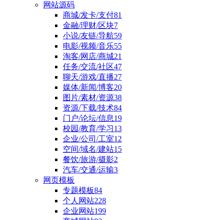
网站源码
商城/发卡/支付
81
金融/理财/区块
7
小说/友链/导航
59
电影/视频/音乐
55
淘客/网店/商城
21
任务/交流/社区
47
聊天/游戏/直播
27
媒体/新闻/博客
20
图片/素材/资源
38
资源/下载/技术
84
门户/论坛/信息
19
校园/教育/学习
13
企业/公司/工室
12
空间/域名/建站
15
餐饮/旅游/摄影
2
汽车/交通/运输
3
网页模板
专题模板
84
个人网站
228
企业网站
199