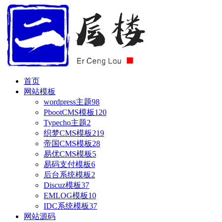
首页
网站模板
wordpress主题
98
PbootCMS模板
120
Typecho主题
2
织梦CMS模板
219
帝国CMS模板
28
易优CMS模板
5
易码支付模板
6
后台系统模板
2
Discuz模板
37
EMLOG模板
10
IDC系统模板
37
网站源码