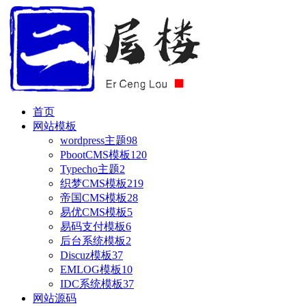
首页
网站模板
wordpress主题
98
PbootCMS模板
120
Typecho主题
2
织梦CMS模板
219
帝国CMS模板
28
易优CMS模板
5
易码支付模板
6
后台系统模板
2
Discuz模板
37
EMLOG模板
10
IDC系统模板
37
网站源码