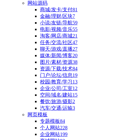
网站源码
商城/发卡/支付
81
金融/理财/区块
7
小说/友链/导航
59
电影/视频/音乐
55
淘客/网店/商城
21
任务/交流/社区
47
聊天/游戏/直播
27
媒体/新闻/博客
20
图片/素材/资源
38
资源/下载/技术
84
门户/论坛/信息
19
校园/教育/学习
13
企业/公司/工室
12
空间/域名/建站
15
餐饮/旅游/摄影
2
汽车/交通/运输
3
网页模板
专题模板
84
个人网站
228
企业网站
199