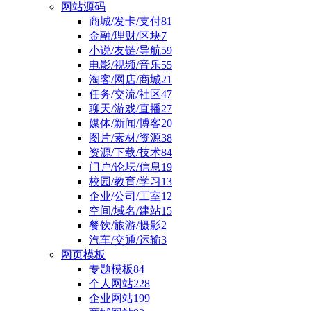
网站源码
商城/发卡/支付
81
金融/理财/区块
7
小说/友链/导航
59
电影/视频/音乐
55
淘客/网店/商城
21
任务/交流/社区
47
聊天/游戏/直播
27
媒体/新闻/博客
20
图片/素材/资源
38
资源/下载/技术
84
门户/论坛/信息
19
校园/教育/学习
13
企业/公司/工室
12
空间/域名/建站
15
餐饮/旅游/摄影
2
汽车/交通/运输
3
网页模板
专题模板
84
个人网站
228
企业网站
199