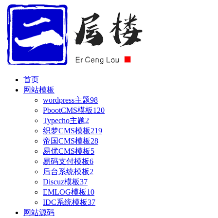
首页
网站模板
wordpress主题
98
PbootCMS模板
120
Typecho主题
2
织梦CMS模板
219
帝国CMS模板
28
易优CMS模板
5
易码支付模板
6
后台系统模板
2
Discuz模板
37
EMLOG模板
10
IDC系统模板
37
网站源码