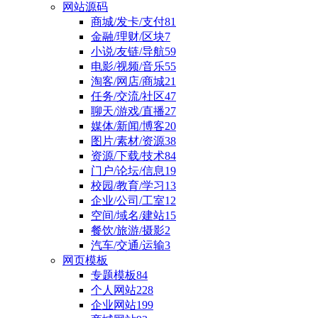
网站源码
商城/发卡/支付
81
金融/理财/区块
7
小说/友链/导航
59
电影/视频/音乐
55
淘客/网店/商城
21
任务/交流/社区
47
聊天/游戏/直播
27
媒体/新闻/博客
20
图片/素材/资源
38
资源/下载/技术
84
门户/论坛/信息
19
校园/教育/学习
13
企业/公司/工室
12
空间/域名/建站
15
餐饮/旅游/摄影
2
汽车/交通/运输
3
网页模板
专题模板
84
个人网站
228
企业网站
199