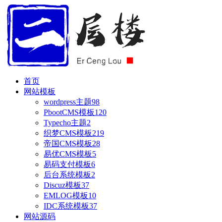
首页
网站模板
wordpress主题
98
PbootCMS模板
120
Typecho主题
2
织梦CMS模板
219
帝国CMS模板
28
易优CMS模板
5
易码支付模板
6
后台系统模板
2
Discuz模板
37
EMLOG模板
10
IDC系统模板
37
网站源码