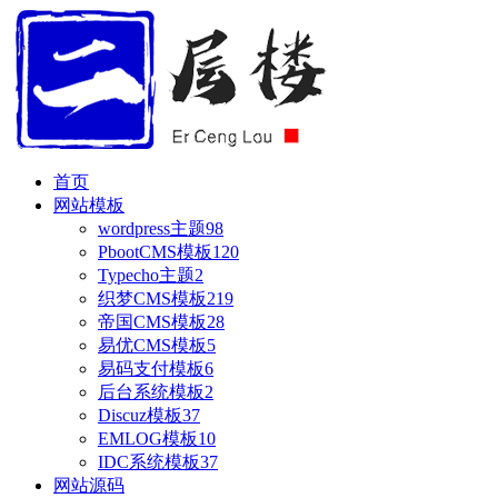
首页
网站模板
wordpress主题
98
PbootCMS模板
120
Typecho主题
2
织梦CMS模板
219
帝国CMS模板
28
易优CMS模板
5
易码支付模板
6
后台系统模板
2
Discuz模板
37
EMLOG模板
10
IDC系统模板
37
网站源码