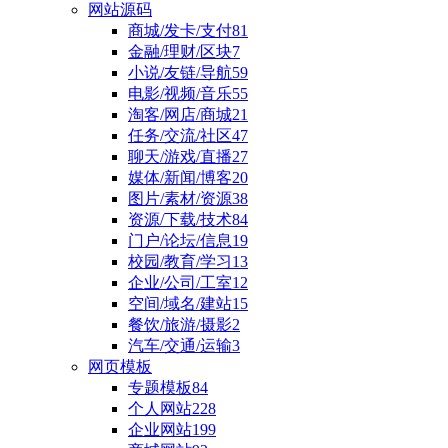
网站源码
商城/发卡/支付
81
金融/理财/区块
7
小说/友链/导航
59
电影/视频/音乐
55
淘客/网店/商城
21
任务/交流/社区
47
聊天/游戏/直播
27
媒体/新闻/博客
20
图片/素材/资源
38
资源/下载/技术
84
门户/论坛/信息
19
校园/教育/学习
13
企业/公司/工室
12
空间/域名/建站
15
餐饮/旅游/摄影
2
汽车/交通/运输
3
网页模板
专题模板
84
个人网站
228
企业网站
199