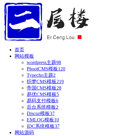
首页
网站模板
wordpress主题
98
PbootCMS模板
120
Typecho主题
2
织梦CMS模板
219
帝国CMS模板
28
易优CMS模板
5
易码支付模板
6
后台系统模板
2
Discuz模板
37
EMLOG模板
10
IDC系统模板
37
网站源码