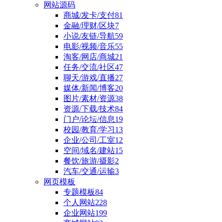
网站源码
商城/发卡/支付
81
金融/理财/区块
7
小说/友链/导航
59
电影/视频/音乐
55
淘客/网店/商城
21
任务/交流/社区
47
聊天/游戏/直播
27
媒体/新闻/博客
20
图片/素材/资源
38
资源/下载/技术
84
门户/论坛/信息
19
校园/教育/学习
13
企业/公司/工室
12
空间/域名/建站
15
餐饮/旅游/摄影
2
汽车/交通/运输
3
网页模板
专题模板
84
个人网站
228
企业网站
199