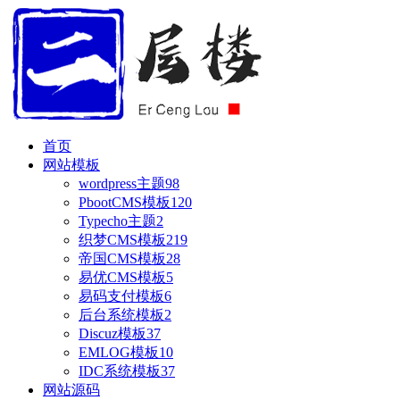
首页
网站模板
wordpress主题
98
PbootCMS模板
120
Typecho主题
2
织梦CMS模板
219
帝国CMS模板
28
易优CMS模板
5
易码支付模板
6
后台系统模板
2
Discuz模板
37
EMLOG模板
10
IDC系统模板
37
网站源码