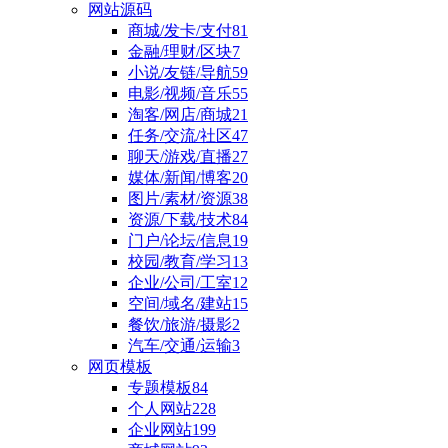
网站源码
商城/发卡/支付
81
金融/理财/区块
7
小说/友链/导航
59
电影/视频/音乐
55
淘客/网店/商城
21
任务/交流/社区
47
聊天/游戏/直播
27
媒体/新闻/博客
20
图片/素材/资源
38
资源/下载/技术
84
门户/论坛/信息
19
校园/教育/学习
13
企业/公司/工室
12
空间/域名/建站
15
餐饮/旅游/摄影
2
汽车/交通/运输
3
网页模板
专题模板
84
个人网站
228
企业网站
199