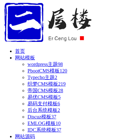
首页
网站模板
wordpress主题
98
PbootCMS模板
120
Typecho主题
2
织梦CMS模板
219
帝国CMS模板
28
易优CMS模板
5
易码支付模板
6
后台系统模板
2
Discuz模板
37
EMLOG模板
10
IDC系统模板
37
网站源码