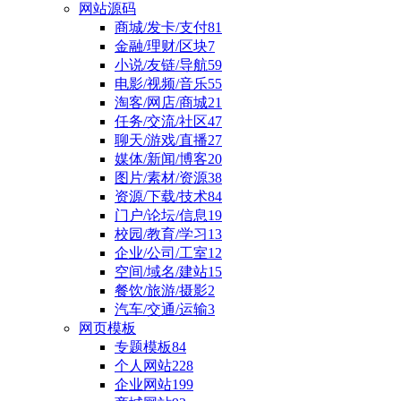
网站源码
商城/发卡/支付
81
金融/理财/区块
7
小说/友链/导航
59
电影/视频/音乐
55
淘客/网店/商城
21
任务/交流/社区
47
聊天/游戏/直播
27
媒体/新闻/博客
20
图片/素材/资源
38
资源/下载/技术
84
门户/论坛/信息
19
校园/教育/学习
13
企业/公司/工室
12
空间/域名/建站
15
餐饮/旅游/摄影
2
汽车/交通/运输
3
网页模板
专题模板
84
个人网站
228
企业网站
199