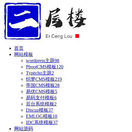
首页
网站模板
wordpress主题
98
PbootCMS模板
120
Typecho主题
2
织梦CMS模板
219
帝国CMS模板
28
易优CMS模板
5
易码支付模板
6
后台系统模板
2
Discuz模板
37
EMLOG模板
10
IDC系统模板
37
网站源码