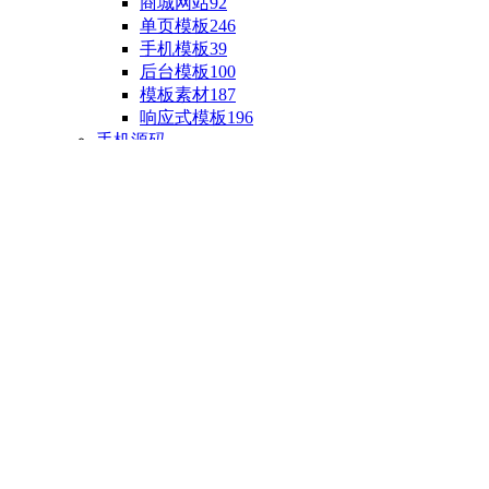
商城网站
92
单页模板
246
手机模板
39
后台模板
100
模板素材
187
响应式模板
196
手机源码
手机H5模板
76
小程序源码
18
云开发源码
89
APP源码
23
游戏源码
棋盘源码
3
端游源码
1
手游源码
30
页游源码
4
网游单机
1
HTML5游戏
5
自制主题
亲测源码
整合源码
投稿源码