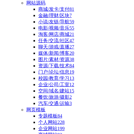
网站源码
商城/发卡/支付
81
金融/理财/区块
7
小说/友链/导航
59
电影/视频/音乐
55
淘客/网店/商城
21
任务/交流/社区
47
聊天/游戏/直播
27
媒体/新闻/博客
20
图片/素材/资源
38
资源/下载/技术
84
门户/论坛/信息
19
校园/教育/学习
13
企业/公司/工室
12
空间/域名/建站
15
餐饮/旅游/摄影
2
汽车/交通/运输
3
网页模板
专题模板
84
个人网站
228
企业网站
199