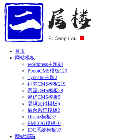
首页
网站模板
wordpress主题
98
PbootCMS模板
120
Typecho主题
2
织梦CMS模板
219
帝国CMS模板
28
易优CMS模板
5
易码支付模板
6
后台系统模板
2
Discuz模板
37
EMLOG模板
10
IDC系统模板
37
网站源码