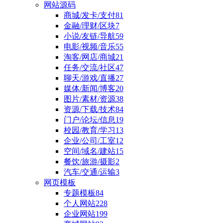
网站源码
商城/发卡/支付
81
金融/理财/区块
7
小说/友链/导航
59
电影/视频/音乐
55
淘客/网店/商城
21
任务/交流/社区
47
聊天/游戏/直播
27
媒体/新闻/博客
20
图片/素材/资源
38
资源/下载/技术
84
门户/论坛/信息
19
校园/教育/学习
13
企业/公司/工室
12
空间/域名/建站
15
餐饮/旅游/摄影
2
汽车/交通/运输
3
网页模板
专题模板
84
个人网站
228
企业网站
199