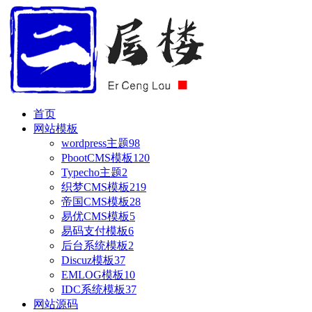
首页
网站模板
wordpress主题
98
PbootCMS模板
120
Typecho主题
2
织梦CMS模板
219
帝国CMS模板
28
易优CMS模板
5
易码支付模板
6
后台系统模板
2
Discuz模板
37
EMLOG模板
10
IDC系统模板
37
网站源码