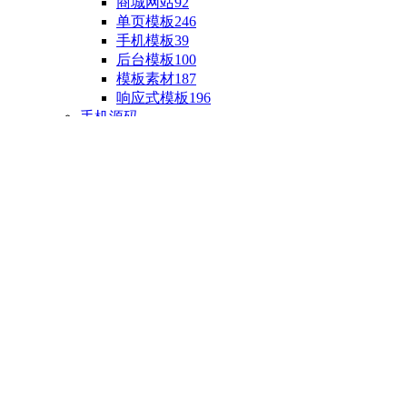
商城网站
92
单页模板
246
手机模板
39
后台模板
100
模板素材
187
响应式模板
196
手机源码
手机H5模板
76
小程序源码
18
云开发源码
89
APP源码
23
游戏源码
棋盘源码
3
端游源码
1
手游源码
30
页游源码
4
网游单机
1
HTML5游戏
5
自制主题
亲测源码
整合源码
投稿源码