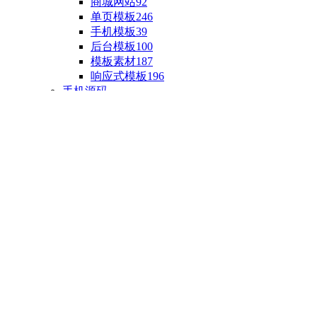
商城网站
92
单页模板
246
手机模板
39
后台模板
100
模板素材
187
响应式模板
196
手机源码
手机H5模板
76
小程序源码
18
云开发源码
89
APP源码
23
游戏源码
棋盘源码
3
端游源码
1
手游源码
30
页游源码
4
网游单机
1
HTML5游戏
5
自制主题
亲测源码
整合源码
投稿源码