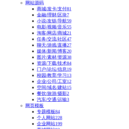
网站源码
商城/发卡/支付
81
金融/理财/区块
7
小说/友链/导航
59
电影/视频/音乐
55
淘客/网店/商城
21
任务/交流/社区
47
聊天/游戏/直播
27
媒体/新闻/博客
20
图片/素材/资源
38
资源/下载/技术
84
门户/论坛/信息
19
校园/教育/学习
13
企业/公司/工室
12
空间/域名/建站
15
餐饮/旅游/摄影
2
汽车/交通/运输
3
网页模板
专题模板
84
个人网站
228
企业网站
199