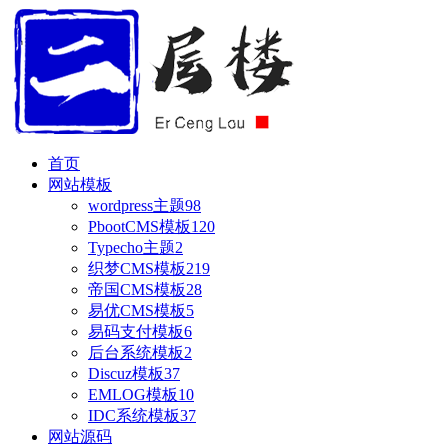
首页
网站模板
wordpress主题
98
PbootCMS模板
120
Typecho主题
2
织梦CMS模板
219
帝国CMS模板
28
易优CMS模板
5
易码支付模板
6
后台系统模板
2
Discuz模板
37
EMLOG模板
10
IDC系统模板
37
网站源码