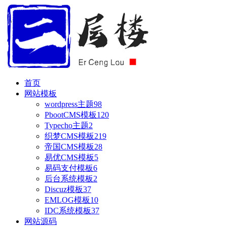
首页
网站模板
wordpress主题
98
PbootCMS模板
120
Typecho主题
2
织梦CMS模板
219
帝国CMS模板
28
易优CMS模板
5
易码支付模板
6
后台系统模板
2
Discuz模板
37
EMLOG模板
10
IDC系统模板
37
网站源码