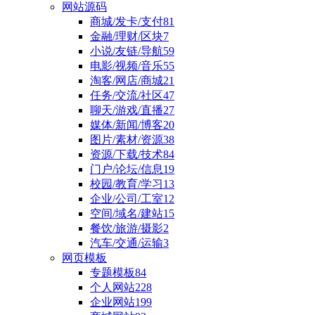
网站源码
商城/发卡/支付
81
金融/理财/区块
7
小说/友链/导航
59
电影/视频/音乐
55
淘客/网店/商城
21
任务/交流/社区
47
聊天/游戏/直播
27
媒体/新闻/博客
20
图片/素材/资源
38
资源/下载/技术
84
门户/论坛/信息
19
校园/教育/学习
13
企业/公司/工室
12
空间/域名/建站
15
餐饮/旅游/摄影
2
汽车/交通/运输
3
网页模板
专题模板
84
个人网站
228
企业网站
199