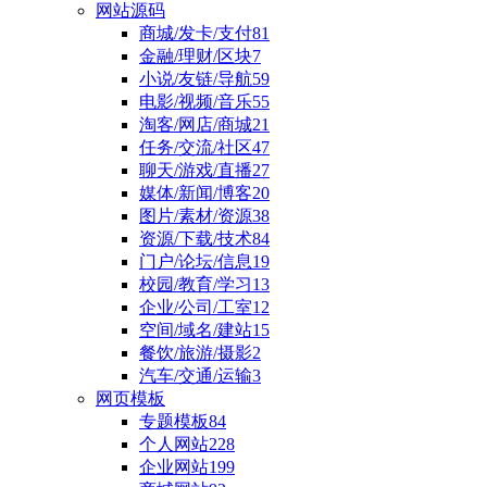
网站源码
商城/发卡/支付
81
金融/理财/区块
7
小说/友链/导航
59
电影/视频/音乐
55
淘客/网店/商城
21
任务/交流/社区
47
聊天/游戏/直播
27
媒体/新闻/博客
20
图片/素材/资源
38
资源/下载/技术
84
门户/论坛/信息
19
校园/教育/学习
13
企业/公司/工室
12
空间/域名/建站
15
餐饮/旅游/摄影
2
汽车/交通/运输
3
网页模板
专题模板
84
个人网站
228
企业网站
199