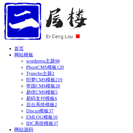
首页
网站模板
wordpress主题
98
PbootCMS模板
120
Typecho主题
2
织梦CMS模板
219
帝国CMS模板
28
易优CMS模板
5
易码支付模板
6
后台系统模板
2
Discuz模板
37
EMLOG模板
10
IDC系统模板
37
网站源码