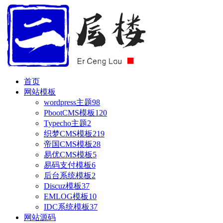
首页
网站模板
wordpress主题
98
PbootCMS模板
120
Typecho主题
2
织梦CMS模板
219
帝国CMS模板
28
易优CMS模板
5
易码支付模板
6
后台系统模板
2
Discuz模板
37
EMLOG模板
10
IDC系统模板
37
网站源码