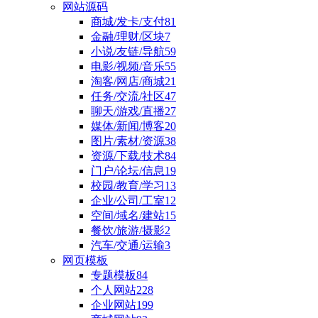
网站源码
商城/发卡/支付
81
金融/理财/区块
7
小说/友链/导航
59
电影/视频/音乐
55
淘客/网店/商城
21
任务/交流/社区
47
聊天/游戏/直播
27
媒体/新闻/博客
20
图片/素材/资源
38
资源/下载/技术
84
门户/论坛/信息
19
校园/教育/学习
13
企业/公司/工室
12
空间/域名/建站
15
餐饮/旅游/摄影
2
汽车/交通/运输
3
网页模板
专题模板
84
个人网站
228
企业网站
199