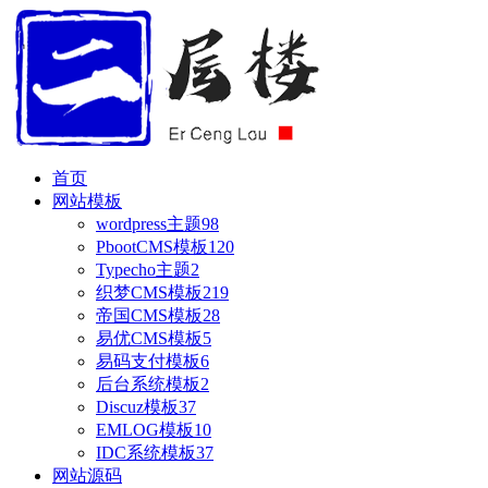
首页
网站模板
wordpress主题
98
PbootCMS模板
120
Typecho主题
2
织梦CMS模板
219
帝国CMS模板
28
易优CMS模板
5
易码支付模板
6
后台系统模板
2
Discuz模板
37
EMLOG模板
10
IDC系统模板
37
网站源码