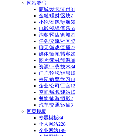
网站源码
商城/发卡/支付
81
金融/理财/区块
7
小说/友链/导航
59
电影/视频/音乐
55
淘客/网店/商城
21
任务/交流/社区
47
聊天/游戏/直播
27
媒体/新闻/博客
20
图片/素材/资源
38
资源/下载/技术
84
门户/论坛/信息
19
校园/教育/学习
13
企业/公司/工室
12
空间/域名/建站
15
餐饮/旅游/摄影
2
汽车/交通/运输
3
网页模板
专题模板
84
个人网站
228
企业网站
199