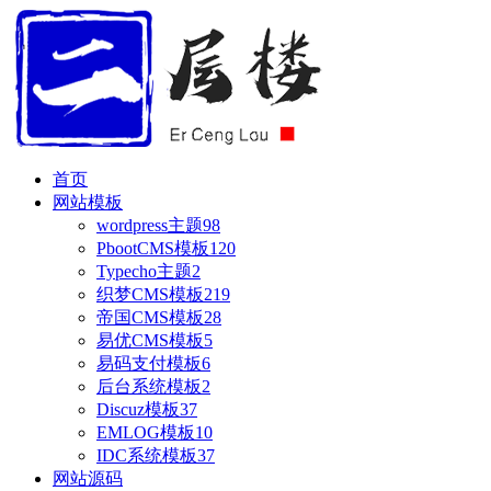
首页
网站模板
wordpress主题
98
PbootCMS模板
120
Typecho主题
2
织梦CMS模板
219
帝国CMS模板
28
易优CMS模板
5
易码支付模板
6
后台系统模板
2
Discuz模板
37
EMLOG模板
10
IDC系统模板
37
网站源码