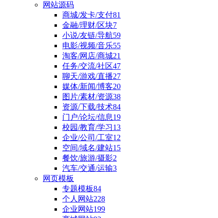
网站源码
商城/发卡/支付
81
金融/理财/区块
7
小说/友链/导航
59
电影/视频/音乐
55
淘客/网店/商城
21
任务/交流/社区
47
聊天/游戏/直播
27
媒体/新闻/博客
20
图片/素材/资源
38
资源/下载/技术
84
门户/论坛/信息
19
校园/教育/学习
13
企业/公司/工室
12
空间/域名/建站
15
餐饮/旅游/摄影
2
汽车/交通/运输
3
网页模板
专题模板
84
个人网站
228
企业网站
199